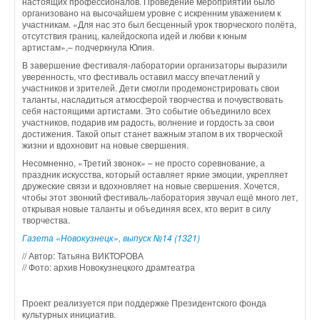
настоящих профессионалов. Проведение мероприятий было
организовано на высочайшем уровне с искренним уважением к
участникам. «Для нас это был бесценный урок творческого полёта,
отсутствия границ, калейдоскопа идей и любви к юным
артистам»,– подчеркнула Юлия.
В завершение фестиваля-лаборатории организаторы выразили
уверенность, что фестиваль оставил массу впечатлений у
участников и зрителей. Дети смогли продемонстрировать свои
таланты, насладиться атмосферой творчества и почувствовать
себя настоящими артистами. Это событие объединило всех
участников, подарив им радость, волнение и гордость за свои
достижения. Такой опыт станет важным этапом в их творческой
жизни и вдохновит на новые свершения.
Несомненно, «Третий звонок» – не просто соревнование, а
праздник искусства, который оставляет яркие эмоции, укрепляет
дружеские связи и вдохновляет на новые свершения. Хочется,
чтобы этот звонкий фестиваль-лаборатория звучал ещё много лет,
открывая новые таланты и объединяя всех, кто верит в силу
творчества.
Газета «Новокузнецк», выпуск №14 (1321)
// Автор: Татьяна ВИКТОРОВА
// Фото: архив Новокузнецкого драмтеатра
Проект реализуется при поддержке Президентского фонда
культурных инициатив.