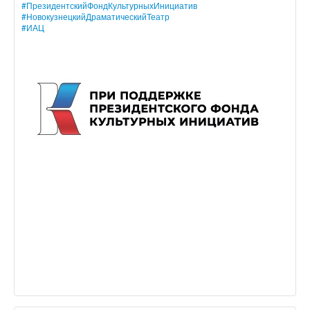
#ПрезидентскийФондКультурныхИнициатив
#НовокузнецкийДраматическийТеатр
#ИАЦ