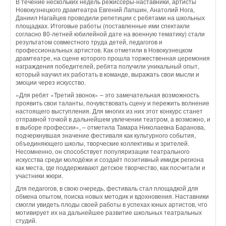
В течение нескольких недель режиссёры-наставники, артисты
Новокузнецкого драмтеатра Евгений Лапшин, Анатолий Нога,
Даниил Нагайцев проводили репетиции с ребятами на школьных
площадках. Итоговые работы (поставленные ими спектакли
согласно 80-летней юбилейной дате на военную тематику) стали
результатом совместного труда детей, педагогов и
профессиональных артистов. Как отметили в Новокузнецком
драмтеатре, на сцене которого прошла торжественная церемония
награждения победителей, ребята получили уникальный опыт,
который научил их работать в команде, выражать свои мысли и
эмоции через искусство.
«Для ребят «Третий звонок» – это замечательная возможность
проявить свои таланты, почувствовать сцену и пережить волнение
настоящего выступления. Для многих из них этот конкурс станет
отправной точкой в дальнейшем увлечении театром, а возможно, и
в выборе профессии», – отметила Тамара Николаевна Баранова,
подчеркнувшая значение фестиваля как культурного события,
объединяющего школы, творческие коллективы и зрителей.
Несомненно, он способствует популяризации театрального
искусства среди молодёжи и создаёт позитивный имидж региона
как места, где поддерживают детское творчество, как посчитали и
участники жюри.
Для педагогов, в свою очередь, фестиваль стал площадкой для
обмена опытом, поиска новых методик и вдохновения. Наставники
смогли увидеть плоды своей работы в успехах юных артистов, что
мотивирует их на дальнейшее развитие школьных театральных
студий.