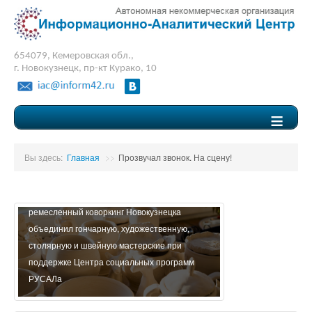
654079, Кемеровская обл.,
г. Новокузнецк, пр-кт Курако, 10
≡
Вы здесь:
Главная
>>
Прозвучал звонок. На сцену!
Социальный проект «Люди дела» - первый
ремесленный коворкинг Новокузнецка
Социальный проек
объединил гончарную, художественную,
карте будущего».
столярную и швейную мастерские при
развития системы
поддержке Центра социальных программ
подготовки кадров
РУСАЛа
экономического р