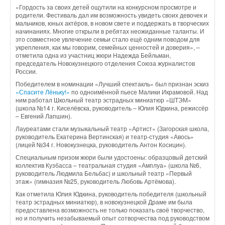
«Гордость за своих детей ощутили на конкурсном просмотре и
родители. Фестиваль дал им возможность увидеть своих девочек и
мальчиков, юных актёров, в новом свете и поддержать в творческих
начинаниях. Многие открыли в ребятах неожиданные таланты. И
это совместное увлечение семьи стало ещё одним поводом для
укрепления, как мы говорим, семейных ценностей и доверия», –
отметила одна из участниц жюри Надежда Бейльман,
председатель Новокузнецкого отделения Союза журналистов
России.
Победителем в номинации «Лучший спектакль» был признан эскиз
«Спасите Лёньку!»
по одноимённой пьесе Малики Икрамовой. Над
ним работал Школьный театр эстрадных миниатюр «ШТЭМ»
(школа №14 г. Киселёвска, руководитель – Юлия Юдкина, режиссёр
– Евгений Лапшин).
Лауреатами стали музыкальный театр «Артист» (Загорская школа,
руководитель Екатерина Вертинская) и театр-студия «Авось»
(лицей №34 г. Новокузнецка, руководитель Антон Косицин).
Специальным призом жюри были удостоены: образцовый детский
коллектив Кузбасса – театральная студия «Амплуа» (школа №6,
руководитель Людмила Бельбас) и школьный театр «Первый
этаж» (гимназия №25, руководитель Любовь Артёмова).
Как отметила Юлия Юдкина, руководитель победителя (школьный
театр эстрадных миниатюр), в новокузнецкой Драме им была
предоставлена возможность не только показать своё творчество,
но и получить незабываемый опыт сотворчества под руководством