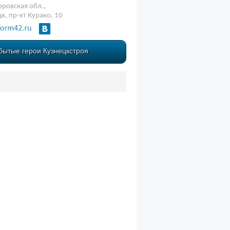
ровская обл.,
цк, пр-кт Курако, 10
бытые герои Кузнецкстроя