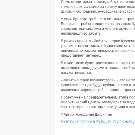
Само строительство завода было не меньш
тяжелейших условиях за тысячу дней возв
из них – как правило, руководителей стро
А ведь Кузнецкстрой – это не только строи
Большая стройка заложила основы всех бу
транспортной системы и многого другого. 
несправедливо забыты.
В рамках проекта «Забытые герои Кузнецк
участие в строительстве Кузнецкого мета
причинам не рассматривалось в историческ
представляет интерес.
В книге также будет рассказано о людях, 
исследователям другими этапами своей жиз
рассматривается.
«Забытые герои Кузнецкстроя» – это не то
кузнецкстроевцах будут публиковаться в г
различных мероприятий, например, краевед
Проект уже на предварительном этапе по
Аналитический Центр» благодарит за подд
совет ветеранов, которые выступили в кач
// Автор: Александр Шпрингер
ГАЗЕТА «НОВОКУЗНЕЦК», ВЫПУСК №39 (