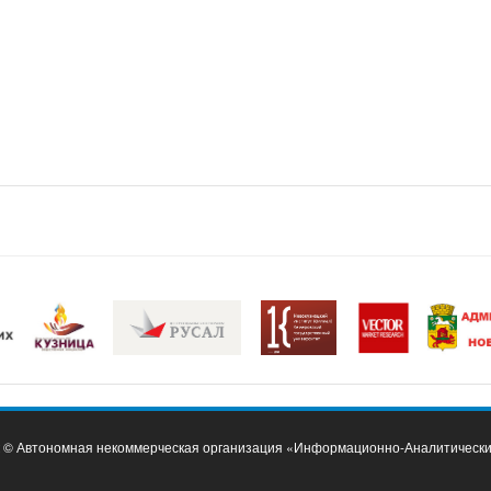
t © Автономная некоммерческая организация «Информационно-Аналитическ