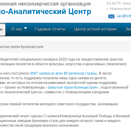
654079, Кеме
г. Новокузне
ты
О нас
Годовые отчёты
Центр устной истории
За
бытые герои Кузнецкстроя
победителей специального конкурса 2023 года на предоставление грантов
изацию проектов в области культуры, искусства и креативных (творческих)
на него поступило
3097 заявок из всех 85 регионов страны
. В число
онов, то есть поддержку получила лишь одна заявка из десяти.
явки, из которых по итогам независимой экспертной оценки поддержку
 – проект из Новокузнецка
«Забытые герои Кузнецкстроя»
, подготовленный
о-Аналитический Центр» совместно с Новокузнецким городским
троек первой пятилетки молодого советского государства, заложивших
ургический гигант сделал Сталинск/Новокузнецк Кузницей Победы в Великой
ационным заводам броневую сталь для каждого второго танка и каждого
ножество иной продукции военного назначения.