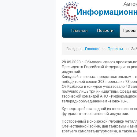
Главная
Новости
Проек
Вы здесь:
Главная
>>
Проекты
>>
За
28.09.2023 г. Объявлен список проектов-
Президента Российской Федерации на реал
индустрий.
Конкурс был весьма представительным – 
победителей вошли 303 проекта из 73 реги
От Кузбасса в конкурсе участвовало 43 за
получило лишь три инициативы. Среди них
творческой командой АНО «Информационн
телерадиообъединением «Ново-ТВ».
Кузнецкстрой стал одной из всесоюзных с
фундамент отечественной индустрии.
Построенный в сибирской глубинке металл
Отечественной войне, дав танковым и ави
третьего самолёта-штурмовика, а также м