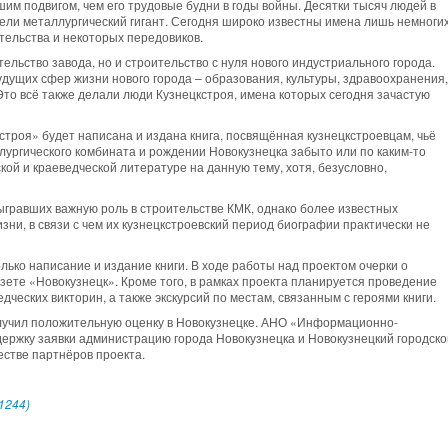
им подвигом, чем его трудовые будни в годы войны. Десятки тысяч людей в
ели металлургический гигант. Сегодня широко известны имена лишь немноги
ительства и некоторых передовиков.
тельство завода, но и строительство с нуля нового индустриального города.
дущих сфер жизни нового города – образования, культуры, здравоохранения,
Это всё также делали люди Кузнецкстроя, имена которых сегодня зачастую
строя» будет написана и издана книга, посвящённая кузнецкстроевцам, чьё
ллургического комбината и рождении Новокузнецка забыто или по каким-то
ой и краеведческой литературе на данную тему, хотя, безусловно,
сыгравших важную роль в строительстве КМК, однако более известных
ни, в связи с чем их кузнецкстроевский период биографии практически не
лько написание и издание книги. В ходе работы над проектом очерки о
азете «Новокузнецк». Кроме того, в рамках проекта планируется проведение
ческих викторин, а также экскурсий по местам, связанным с героями книги.
лучил положительную оценку в Новокузнецке. АНО «Информационно-
ержку заявки администрацию города Новокузнецка и Новокузнецкий городско
естве партнёров проекта.
1244)