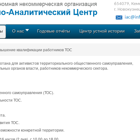
654079, Кеме
г. Новокузне
ты
О нас
Годовые отчёты
Центр устной истории
За
вышение квалификации работников ТОС
отана для активистов территориального общественного самоуправления,
ьных органов власти, работников некоммерческого сектора.
нного самоуправления (ТОС).
ьности ТОС.
та.
вития ТОС.
озможности конкретной территории.
часов (2 дня), с 10.00 до 18.00.