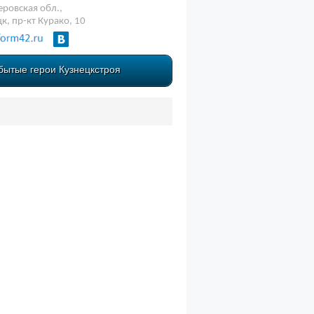
ровская обл.,
цк, пр-кт Курако, 10
бытые герои Кузнецкстроя